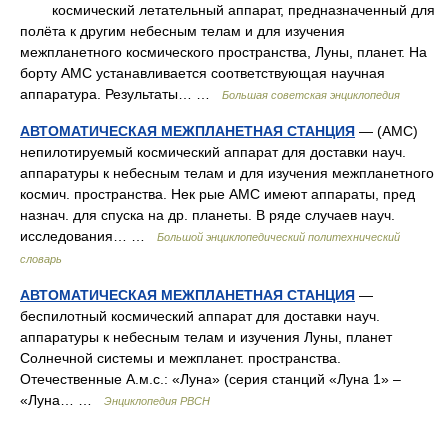
космический летательный аппарат, предназначенный для
полёта к другим небесным телам и для изучения
межпланетного космического пространства, Луны, планет. На
борту АМС устанавливается соответствующая научная
аппаратура. Результаты… …
Большая советская энциклопедия
АВТОМАТИЧЕСКАЯ МЕЖПЛАНЕТНАЯ СТАНЦИЯ
— (АМС)
непилотируемый космический аппарат для доставки науч.
аппаратуры к небесным телам и для изучения межпланетного
космич. пространства. Нек рые АМС имеют аппараты, пред
назнач. для спуска на др. планеты. В ряде случаев науч.
исследования… …
Большой энциклопедический политехнический
словарь
АВТОМАТИЧЕСКАЯ МЕЖПЛАНЕТНАЯ СТАНЦИЯ
—
беспилотный космический аппарат для доставки науч.
аппаратуры к небесным телам и изучения Луны, планет
Солнечной системы и межпланет. пространства.
Отечественные А.м.с.: «Луна» (серия станций «Луна 1» –
«Луна… …
Энциклопедия РВСН