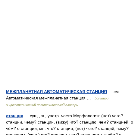
МЕЖПЛАНЕТНАЯ АВТОМАТИЧЕСКАЯ СТАНЦИЯ
— см.
Автоматическая межпланетная станция …
Большой
энциклопедический политехнический словарь
станция
— сущ., ж., употр. часто Морфология: (нет) чего?
станции, чему? станции, (вижу) что? станцию, чем? станцией, о
чём? о станции; мн. что? станции, (нет) чего? станций, чему?
станциям, (вижу) что? станции, чем? станциями, о чём? о